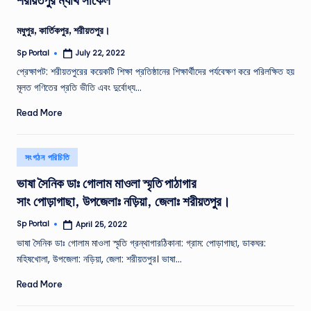
মধুপুর, কার্তিকপুর, শরীয়তপুর।
Sp Portal
July 22, 2022
Posted
by
প্রেক্ষাপট: শরীয়তপুরের কয়েকটি শিক্ষা প্রতিষ্ঠানের শিক্ষার্থীদের পর্যবেক্ষণ করে পরিলক্ষিত হয়
মূলত গণিতের প্রতি ভীতি এবং দুর্বোধ্য…
Read More
Posted
সংগঠন পরিচিতি
in
ভাষা সৈনিক ডাঃ গােলাম মাওলা স্মৃতি পাঠাগার
সাং পােড়াগাছা, উপজেলাঃ নড়িয়া, জেলাঃ শরীয়তপুর।
Sp Portal
April 25, 2022
Posted
by
ভাষা সৈনিক ডাঃ গোলাম মাওলা স্মৃতি গ্রন্থাগারঠিকানা: গ্রাম: পোড়াগাছা, ডাকঘর:
মহিষখোলা, উপজেলা: নড়িয়া, জেলা: শরীয়তপুর। ভাষা…
Read More