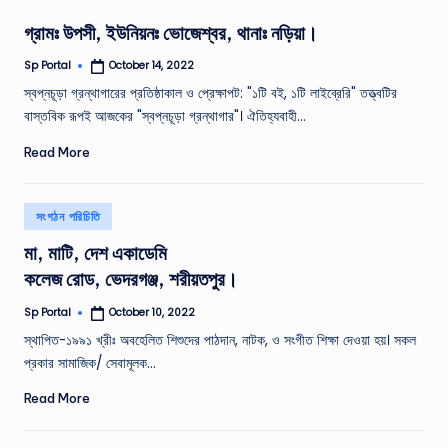
গ্রামঃ উপসী, ইউনিয়নঃ ভোজেশ্বর, থানাঃ নড়িয়া।
Sp Portal
October 14, 2022
Posted
by
স্বপ্নচূড়া গ্রন্থাগারের প্রতিষ্ঠাকাল ও প্রেক্ষাপট: "১টি বই, ১টি লাইব্রেরি" তত্ত্বটির
বাস্তবিক রূপই আজকের "স্বপ্নচূড়া গ্রন্থাগার"। ঐতিহ্যবাহী…
Read More
Posted
সংগঠন পরিচিতি
in
মা, মাটি, দেশ একাডেমি
কলেজ রোড, ভেদরগঞ্জ, শরীয়তপুর।
Sp Portal
October 10, 2022
Posted
by
স্থাপিত-১৯৯১ খ্রীঃ অবহেলিত শিশুদের পাঠদান, নাটক, ও সংগীত শিক্ষা দেওয়া হয়। সকল
প্রকার সামাজিক/ সেবামূলক…
Read More