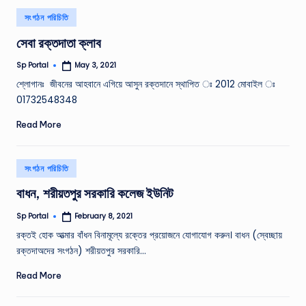
Posted
সংগঠন পরিচিতি
in
সেবা রক্তদাতা ক্লাব
Sp Portal
May 3, 2021
Posted
by
শ্লোগানঃ জীবনের আহবানে এগিয়ে আসুন রক্তদানে স্থাপিত ঃ 2012 মোবাইল ঃ
01732548348
Read More
Posted
সংগঠন পরিচিতি
in
বাধন, শরীয়তপুর সরকারি কলেজ ইউনিট
Sp Portal
February 8, 2021
Posted
by
রক্তই হােক আত্মার বাঁধন বিনামূল্যে রক্তের প্রয়ােজনে যােগাযােগ করুন। বাধন (স্বেচ্ছায়
রক্তদাঅদের সংগঠন) শরীয়তপুর সরকারি…
Read More