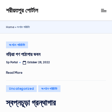
শরীয়তপুর পোর্টাল
Skip
শরীয়তপুর
to
জেলা
content
বিষয়ক
Home
»
সংগঠন পরিচিতি
অনলাইন
তথ্য
পোর্টাল
Posted
সংগঠন পরিচিতি
in
নড়িয়া গণ পাঠাগার ভবন
Sp Portal
October 28, 2022
Posted
by
Read More
Posted
Uncategorized
সংগঠন পরিচিতি
in
স্বপ্নচূড়া গ্রন্থাগার