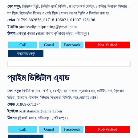
সেবা
সমুহ
:
ডিজিটাল প্রিন্ট, ভিজিটিং কার্ড, পিভিসি , দাওয়াত কার্ড ফেস্টুন, পোস্টার, ভিনাইল স্টিকার ,
মগ প্রিন্ট, রিফ্লেক্টিভ স্টিকার ও গেঞ্জি প্রিন্ট। সকল ধরণের প্রিন্টিং ও ডিজাইন করা হয়।
ফোনঃ
01799-882856, 01718-105021, 01907-176196
ইমেইলঃ
protivadigitalprinting@gmail.com
ঠিকানাঃ
দোল্লা প্লাজা (নড়িয়া বাজার পূর্ব মাথা) নড়িয়া, শরীয়তপুর।
Call
Gmail
Facebook
Not-Veified
বিস্তারিত দেখুন
প্রাইম ডিজিটাল এ্যাড
সেবা
সমুহ
:
পিভিসি ব্যানার, পোস্টার, ফেস্টুন, ক্যাশমেমো, প্যানাফ্লেক্স, লাইটিং বোর্ড, ক্লিয়ার
মিডিয়া, ইমেইল, ভিনাইল, স্টিকার, বিলবোর্ড, ভিজিটিং কার্ড,হোয়াইট বোর্ড।
ফোনঃ
01869-671374
ইমেইলঃ
ozilislamozil@gmail.com
ঠিকানাঃ
বুড়িরহাট বাজার, শরীয়তপুর।, শরীয়তপুর।
Call
Gmail
Facebook
Not-Veified