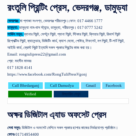
রংতুলি প্রিন্টিং প্রেস, ভেদরগঞ্জ, ডামুড্যা
ভেদরগঞ্জ:
মা প্লাজা সংলগ্ন, ভেদরগঞ্জ শরীয়তপুর।ফোন: 017 4466 1777
ডামুড্যা:
ডামুড্যা নাম-বাস স্ট্যান্ড, ডামুড্যা, শরীয়তপুর। 017 0777 5242
সার্ভিস সমূহ:
ব্যানার প্রিন্ট, ফেস্টুন প্রিন্ট, প্যানা প্রিন্ট, স্টিকার প্রিন্ট, ক্লিয়ার প্রিন্ট, রিভার্স প্রিন্ট
রিপ্লেক্টিভ প্রিন্ট, ক্যালেন্ডার, ভিজিটিং কার্ড, ক্যাশ মেমো, পোষ্টার, লিফলেট, মগ প্রিন্ট, টি-শার্ট প্রিন্ট,
আইডি কার্ড, ক্রেস্ট প্রিন্ট ইত্যাদি সকল প্রকার প্রিন্টের কাজ করা হয়।
Email: rongtulipress22@gmail.com
প্রো: মহসীন মাদবর
017 1828 4141
https://www.facebook.com/RongTuliPressVgonj
Call Bhedarganj
Call Damudya
Gmail
Facebook
Veified
বিস্তারিত দেখুন
অক্ষর ডিজিটাল এ্যাড অফসেট প্রেস
সেবা
সমুহ
:
ডিজিটাল ও অফসেট মেশিনে সকল প্রকার ছাপার কাজের নির্ভরযোগ্য প্রতিষ্ঠান।
ফোনঃ
01714954400