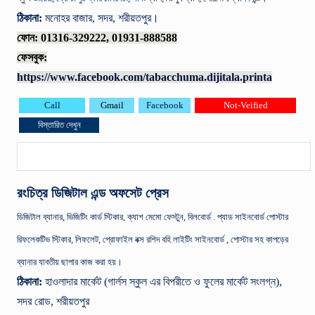
ঠিকানা:
মনোহর বাজার, সদর, শরীয়তপুর।
ফোন: 01316-329222, 01931-888588
ফেসবুক:
https://www.facebook.com/tabacchuma.dijitala.printa
Call
Gmail
Facebook
Not-Veified
বিস্তারিত দেখুন
রংচিত্র ডিজিটাল এন্ড অফসেট প্রেস
ডিজিটাল ব্যানার, ভিজিটিং কার্ড স্টিকার, ক্যাশ মেমো ফেস্টুন, বিলবোর্ড . প্যাড সাইনবোর্ড পোস্টার
রিফলেকটিভ স্টিকার, লিফলেট, প্রোফাইল বক্স রশিদ বহি লাইটিং সাইনবোর্ড , পোস্টার সহ কাপড়ের
ব্যানার যাবতীয় ছাপার কাজ করা হয়।
ঠিকানা:
হাওলাদার মার্কেট (গার্লস স্কুল এর বিপরীতে ও ফুলের মার্কেট সংলগ্ন),
সদর রোড, শরীয়তপুর