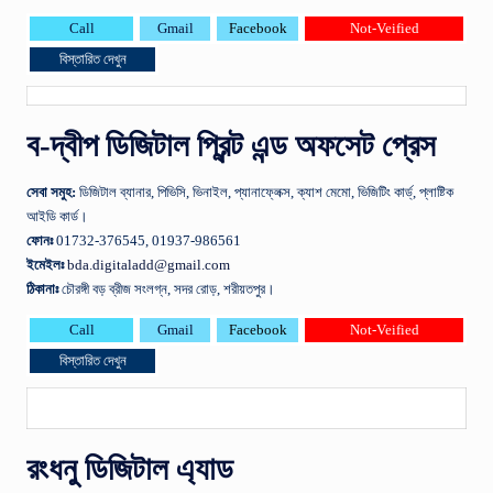
Call
Gmail
Facebook
Not-Veified
বিস্তারিত দেখুন
ব-দ্বীপ ডিজিটাল প্রিন্ট এন্ড অফসেট প্রেস
সেবা
সমুহ
:
ডিজিটাল ব্যানার, পিভিসি, ভিনাইল, প্যানাফ্লেক্স, ক্যাশ মেমো, ভিজিটিং কার্ড্, প্লাষ্টিক
আইডি কার্ড।
ফোনঃ
01732-376545, 01937-986561
ইমেইলঃ
bda.digitaladd@gmail.com
ঠিকানাঃ
চৌরঙ্গী বড় ব্রীজ সংলগ্ন, সদর রোড়, শরীয়তপুর।
Call
Gmail
Facebook
Not-Veified
বিস্তারিত দেখুন
রংধনু ডিজিটাল এ্যাড