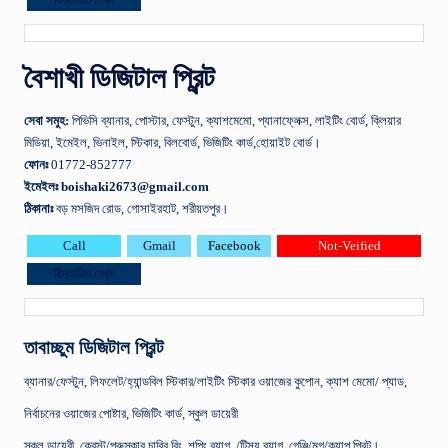
বিস্তারিত দেখুন
বৈশাখী ডিজিটাল প্রিন্ট
সেবা
সমুহ
:
পিভিসি ব্যানার, পোস্টার, ফেস্টুন, ক্যাশমেমো, প্যানাফ্লেক্স, লাইটিং বোর্ড, ক্লিয়ার
মিডিয়া, ইমেইল, ভিনাইল, স্টিকার, বিলবোর্ড, ভিজিটিং কার্ড,হোয়াইট বোর্ড।
ফোনঃ
01772-852777
ইমেইলঃ boishaki2673@gmail.com
ঠিকানাঃ
বড় মসজিদ রােড, গােসাইরহাট, শরীয়তপুর।
Call
Gmail
Facebook
Not-Veified
বিস্তারিত দেখুন
তাবাচ্ছুম ডিজিটাল প্রিন্ট
ব্যানার/ফেস্টুন, লিফলেট/হ্যান্ডবিল স্টিকার/লাইটিং স্টিকার ওয়াজের কুপোন,
ক্যাশ মেমো/ প্যাড,
নির্বাচনের ওয়াজের পোষ্টার, ভিজিটিং কার্ড, স্কুল ডায়েরী
স্কুল ডায়েরী,
ক্রেস্ট/পুরুস্কার চাবির রিং, শপিং ব্যাগ, /টিস্যু ব্যাগ, গেঞ্জি/মগ/ক্যাপ প্রিন্ট।