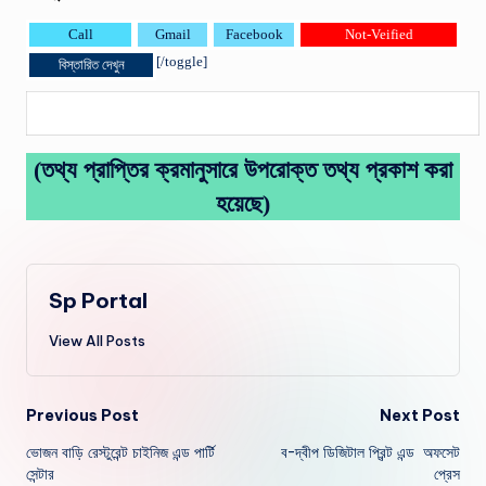
Call
Gmail
Facebook
Not-Veified
[/toggle]
বিস্তারিত দেখুন
(তথ্য প্রাপ্তির ক্রমানুসারে উপরোক্ত তথ্য প্রকাশ করা
হয়েছে)
Sp Portal
View All Posts
Post
Previous Post
Next Post
ভোজন বাড়ি রেস্টুরেন্ট চাইনিজ এন্ড পার্টি
ব-দ্বীপ ডিজিটাল প্রিন্ট এন্ড অফসেট
navigation
সেন্টার
প্রেস