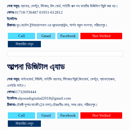
সেবা
সমুহ
:
ব্যানার, ফেস্টুন, স্টিকার, বিল বোর্ড, লাইটিং বক্স সহ যাবতীয় ডিজিটাল প্রিন্ট করা হয়।
ফোনঃ
01718-736487 01951-612812
ইমেইলঃ
ঠিকানাঃ
নুর হোটেল ইন্টারন্যাশনাল এর আন্ডারগ্রাউন্ড, গার্লস স্কুল সংলগ্ন, শরীয়তপুর।
Call
Gmail
Facebook
Not-Veified
বিস্তারিত দেখুন
আল্পনা ডিজিটাল এ্যাড
সেবা
সমুহ
:
সাইনবোর্ড, পিভিসি, লাইটিং ব্যানার, স্টিাকার প্রিন্ট,বিলবোর্ড, ফেস্টুন, প্যানাফ্লেক্স,
এলইডি সাইন।
ফোনঃ
01732609444
ইমেইলঃ
alponadigitalad2018@gmail.com
ঠিকানাঃ
চৌরঙ্গী সুপার মার্কেট (2য় তলা) চৌরঙগীর মোড়, সদর রোড, শরীয়তপুর।
Call
Gmail
Facebook
Not-Veified
বিস্তারিত দেখুন