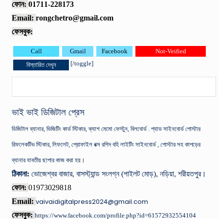
ফোন:
01711-228173
Email:
rongchetro@gmail.com
ফেসবুক:
Call
Gmail
Facebook
Not-Veified
[/toggle]
বিস্তারিত দেখুন
ভাই ভাই ডিজিটাল প্রেস
ডিজিটাল ব্যানার, ভিজিটিং কার্ড স্টিকার, ক্যাশ মেমো ফেস্টুন, বিলবোর্ড . প্যাড সাইনবোর্ড পোস্টার
রিফলেকটিভ স্টিকার, লিফলেট, প্রোফাইল বক্স রশিদ বহি লাইটিং সাইনবোর্ড , পোস্টার সহ কাপড়ের
ব্যানার যাবতীয় ছাপার কাজ করা হয়।
ঠিকানা:
ভোজেশ্বর বাজার, বাসস্ট্যান্ড সংলগ্ন (পাইলট মোড়), নড়িয়া, শরীয়তপুর।
ফোন:
01973029818
Email:
vaivaidigitalpress2024@gmail.com
ফেসবুক:
https://www.facebook.com/profile.php?id=61572932554104