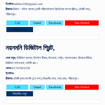
ইমেইলঃ
akkhor18@gmail.com
ঠিকানাঃ
ঠিকানা : লতিফ প্লাজা (হাজী শরীয়তউল্লাহ ক্লিনিকের পাশের বিল্ডিং), চৌরঙ্গী মোড়,
শরীয়তপুর।
Call
Gmail
Facebook
Not-Veified
বিস্তারিত দেখুন
নয়নমনি ডিজিটাল প্রিন্ট,
সেবা
সমুহ
:
ডিজিটাল ব্যানার, ভিনাইল ষ্টিকার, বিলবোর্ড, ফেষ্টুন, প্যানাফ্লেক্স, ক্লিয়ার মিডিয়া,
ডিজিটাল সাইনবোর্ড, লাইটিং বক্স।
ফোনঃ
01747603258
ইমেইলঃ
ঠিকানাঃ
চৌরঙ্গী সুপার মার্কেট (2য় তলা) চৌরঙগীর মোড়, সদর রোড, শরীয়তপুর।
Call
Gmail
Facebook
Not-Veified
বিস্তারিত দেখুন