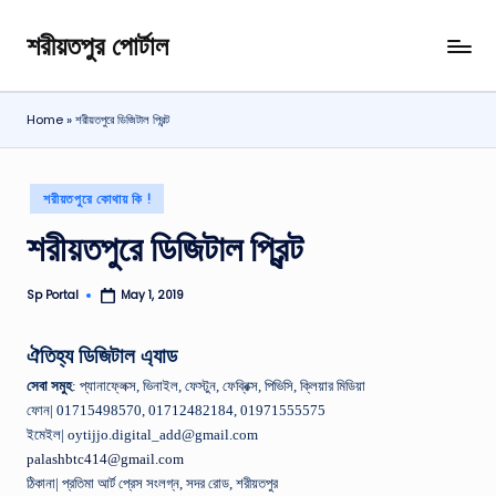
শরীয়তপুর পোর্টাল
Skip
শরীয়তপুর
to
জেলা
content
বিষয়ক
Home
»
শরীয়তপুরে ডিজিটাল প্রিন্ট
অনলাইন
তথ্য
পোর্টাল
Posted
শরীয়তপুরে কোথায় কি !
in
শরীয়তপুরে ডিজিটাল প্রিন্ট
Sp Portal
May 1, 2019
Posted
by
ঐতিহ্য ডিজিটাল এ্যাড
সেবা
সমুহ
: প্যানাফ্লেক্স, ভিনাইল, ফেস্টুন, ফেব্রিক্স, পিভিসি, ক্লিয়ার মিডিয়া
ফোন| 01715498570, 01712482184, 01971555575
ইমেইল| oytijjo.digital_add@gmail.com
palashbtc414@gmail.com
ঠিকানা| প্রতিমা আর্ট প্রেস সংলগ্ন, সদর রোড, শরীয়তপুর