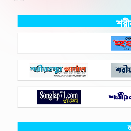
শরী
জ