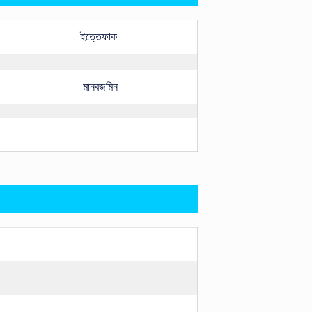
ইত্তেফাক
মানবজমিন