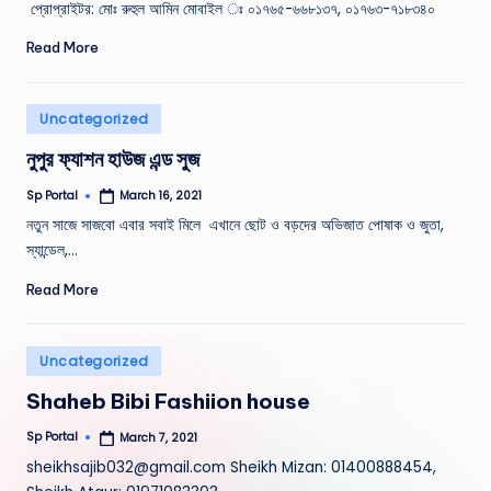
প্রােপ্রাইটর: মােঃ রুহুল আমিন মােবাইল ঃ ০১৭৬৫-৬৬৮১৩৭, ০১৭৬৩-৭১৮৩৪০
Read More
Posted
Uncategorized
in
নুপুর ফ্যাশন হাউজ এন্ড সুজ
Sp Portal
March 16, 2021
Posted
by
নতুন সাজে সাজবো এবার সবাই মিলে এখানে ছােট ও বড়দের অভিজাত পােষাক ও জুতা,
স্যান্ডেল,…
Read More
Posted
Uncategorized
in
Shaheb Bibi Fashiion house
Sp Portal
March 7, 2021
Posted
by
sheikhsajib032@gmail.com Sheikh Mizan: 01400888454,