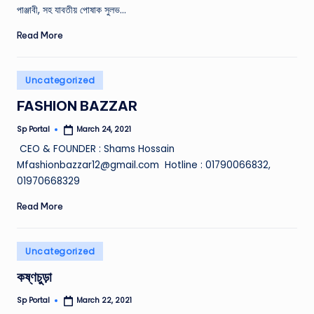
পাঞ্জাবী, সহ যাবতীয় পােষাক সুলভ…
Read More
Posted
Uncategorized
in
FASHION BAZZAR
Sp Portal
March 24, 2021
Posted
by
CEO & FOUNDER : Shams Hossain
Mfashionbazzar12@gmail.com Hotline : 01790066832,
01970668329
Read More
Posted
Uncategorized
in
কষ্ণচুড়া
Sp Portal
March 22, 2021
Posted
by