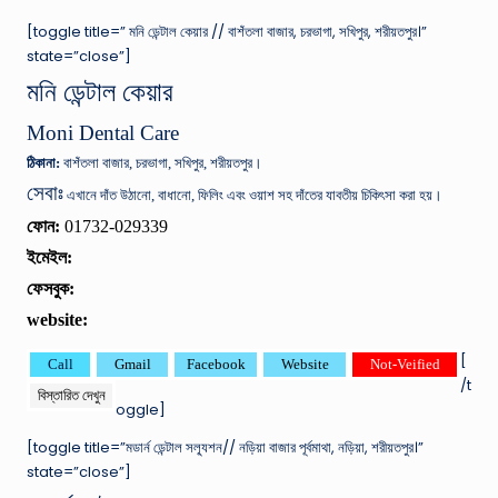
[toggle title=” মনি ডেন্টাল কেয়ার // বাশঁতলা বাজার, চরভাগা, সখিপুর, শরীয়তপুর।”
state=”close”]
মনি ডেন্টাল কেয়ার
Moni Dental Care
ঠিকানা:
বাশঁতলা বাজার, চরভাগা, সখিপুর, শরীয়তপুর।
সেবাঃ
এখানে দাঁত উঠানো, বাধানো, ফিলিং এবং ওয়াশ সহ দাঁতের যাবতীয় চিকিৎসা করা হয়।
ফোন:
01732-029339
ইমেইল:
ফেসবুক:
website:
[
Call
Gmail
Facebook
Website
Not-Veified
/t
বিস্তারিত দেখুন
oggle]
[toggle title=”মডার্ন ডেন্টাল সল্যূশন// নড়িয়া বাজার পূর্বমাথা, নড়িয়া, শরীয়তপুর।”
state=”close”]