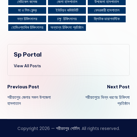
মেডিকেল কলেজ
জেলা হাসপাতাল
উপজেলা হাসপাতাল
মা ও শিশু কেন্দ্র
ইউনিয়ন কমিউনিটি
বেসরকারী হাসপাতাল
দন্ত চিকিৎসালয়
চক্ষু চিকিৎসালয়
ক্লিনিক ডায়াগনস্টিক
হোমিওপ্যাথিক চিকিৎসালয়
অন্যান্য চিকিৎসা প্রতিষ্ঠান
Sp Portal
View All Posts
Post
Previous Post
Next Post
শরীয়তপুর জেলার সকল উপজেলা
শরীয়তপুরে ভিন্ন ধরণের চিকিৎসা
navigation
হাসপাতাল
প্রতিষ্ঠান
Copyright 2026 —
শরীয়তপুর পোর্টাল
. All rights reserved.