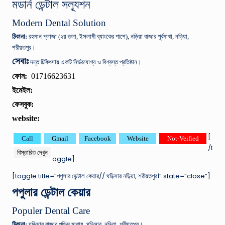
মডার্ন ডেন্টাল সল্যূশন
Modern Dental Solution
ঠিকানা:
রহমান প্লাজা (২য় তলা, ইসলামী ব্যাংকের পাশে), নড়িয়া বাজার পূর্বমাথা, নড়িয়া,
শরীয়তপুর।
সেবাঃ
দন্ত চিকিৎসায় একটি নির্ভরযোগ্য ও বিশ্বস্ত প্রতিষ্ঠান।
ফোন:
01716623631
ইমেইল:
ফেসবুক:
website:
[
Call
Gmail
Facebook
Website
Not-Veified
/t
বিস্তারিত দেখুন
oggle]
[toggle title=”
পপুলার ডেন্টাল কেয়ার
// ঘড়িসার নড়িয়া, শরীয়তপুর।” state=”close”]
পপুলার ডেন্টাল কেয়ার
Populer Dental Care
ঠিকানা:
ঘড়িসার বাজার পশ্চিম মাথায়, ঘড়িসার, নড়িয়া, শরীয়তপুর।