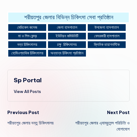
শরীয়তপুর জেলার বিভিন্ন চিকিৎসা সেবা প্রতিষ্ঠান
মেডিকেল কলেজ
জেলা হাসপাতাল
উপজেলা হাসপাতাল
মা ও শিশু কেন্দ্র
ইউনিয়ন কমিউনিটি
বেসরকারী হাসপাতাল
দন্ত চিকিৎসালয়
চক্ষু চিকিৎসালয়
ক্লিনিক ডায়াগনস্টিক
হোমিওপ্যাথিক চিকিৎসালয়
অন্যান্য চিকিৎসা প্রতিষ্ঠান
Sp Portal
View All Posts
Post
Previous Post
Next Post
শরীয়তপুর জেলায় দন্তু চিকিৎসালয়
শরীয়তপুর জেলার এ্যাম্বুলেন্স পরিচিতি ও
navigation
যোগাযোগ