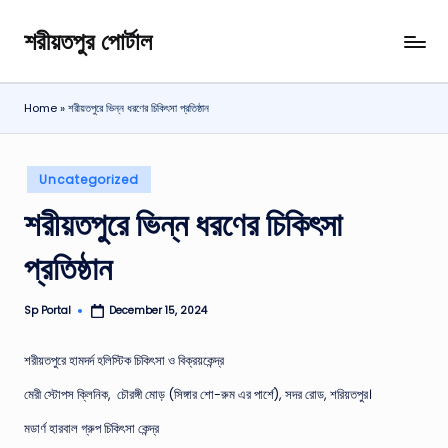
শরীয়তপুর পোর্টাল
Skip
শরীয়তপুর
to
জেলা
content
বিষয়ক
Home
»
শরীয়তপুরে ভিন্ন ধরণের চিকিৎসা প্রতিষ্ঠান
অনলাইন
তথ্য
পোর্টাল
Posted
Uncategorized
in
শরীয়তপুরে ভিন্ন ধরণের চিকিৎসা
প্রতিষ্ঠান
Sp Portal
December 15, 2024
Posted
by
শরীয়তপুরে হামদর্দ হলিস্টিক চিকিৎসা ও বিক্রয়কেন্দ্র
মেরী স্টোপস ক্লিনিক, চৌরঙ্গী মােড় (সিঙ্গার শাে-রুম এর পার্শে), সদর রােড, শরিয়তপুর।
মডার্ণ হারবাল গ্রুপ চিকিৎসা কেন্দ্র